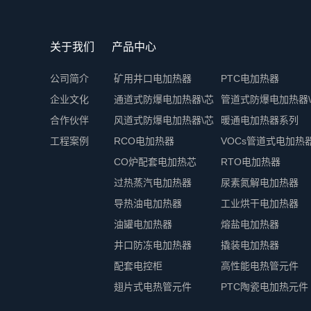
关于我们
产品中心
公司简介
矿用井口电加热器
PTC电加热器
企业文化
通道式防爆电加热器\芯
管道式防爆电加热器
合作伙伴
风道式防爆电加热器\芯
暖通电加热器系列
工程案例
RCO电加热器
VOCs管道式电加热
CO炉配套电加热芯
RTO电加热器
过热蒸汽电加热器
尿素氮解电加热器
导热油电加热器
工业烘干电加热器
油罐电加热器
熔盐电加热器
井口防冻电加热器
撬装电加热器
配套电控柜
高性能电热管元件
翅片式电热管元件
PTC陶瓷电加热元件